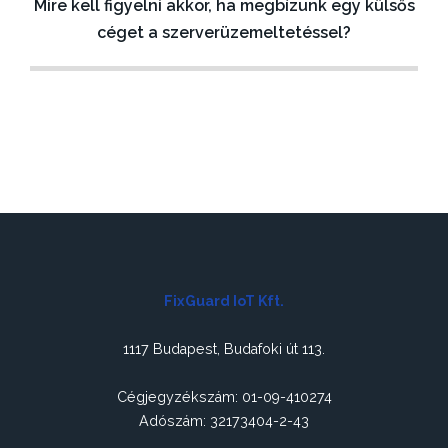
B
Mire kell figyelni akkor, ha megbízunk egy külsős
e
céget a szerverüzemeltetéssel?
j
e
g
y
z
é
s
n
FixGuard IoT Kft.
a
v
1117 Budapest, Budafoki út 113.
i
Cégjegyzékszám: 01-09-410274
g
Adószám: 32173404-2-43