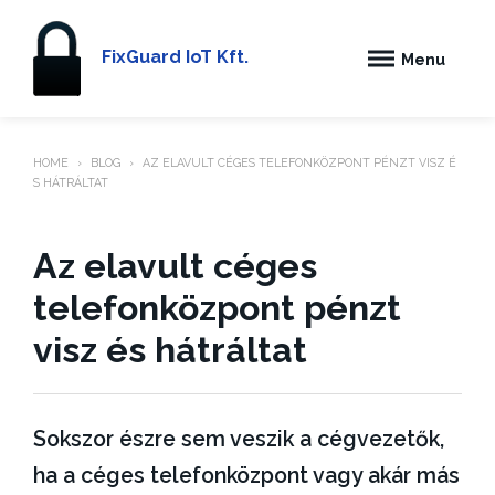
S
k
FixGuard IoT Kft.
Menu
i
p
t
o
HOME
›
BLOG
›
AZ ELAVULT CÉGES TELEFONKÖZPONT PÉNZT VISZ É
S HÁTRÁLTAT
c
o
n
Az elavult céges
t
telefonközpont pénzt
e
visz és hátráltat
n
t
f
o
C
B
Sokszor észre sem veszik a cégvezetők,
i
k
a
l
x
t
t
o
ha a céges telefonközpont vagy akár más
g
ó
e
g