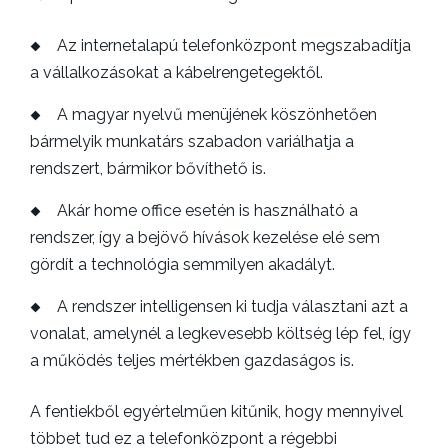
Az internetalapú telefonközpont megszabadítja
a vállalkozásokat a kábelrengetegektől.
A magyar nyelvű menüjének köszönhetően
bármelyik munkatárs szabadon variálhatja a
rendszert, bármikor bővíthető is.
Akár home office esetén is használható a
rendszer, így a bejövő hívások kezelése elé sem
gördít a technológia semmilyen akadályt.
A rendszer intelligensen ki tudja választani azt a
vonalat, amelynél a legkevesebb költség lép fel, így
a működés teljes mértékben gazdaságos is.
A fentiekből egyértelműen kitűnik, hogy mennyivel
többet tud ez a telefonközpont a régebbi