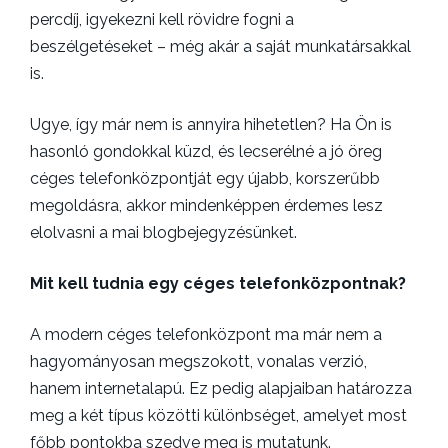
percdíj, igyekezni kell rövidre fogni a
beszélgetéseket – még akár a saját munkatársakkal
is.
Ugye, így már nem is annyira hihetetlen? Ha Ön is
hasonló gondokkal küzd, és lecserélné a jó öreg
céges telefonközpontját egy újabb, korszerűbb
megoldásra, akkor mindenképpen érdemes lesz
elolvasni a mai blogbejegyzésünket.
Mit kell tudnia egy céges telefonközpontnak?
A modern céges telefonközpont ma már nem a
hagyományosan megszokott, vonalas verzió,
hanem internetalapú. Ez pedig alapjaiban határozza
meg a két típus közötti különbséget, amelyet most
főbb pontokba szedve meg is mutatunk.