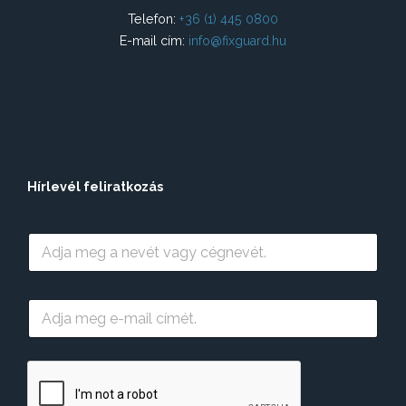
á
Telefon:
+36 (1) 445 0800
c
E-mail cím:
info@fixguard.hu
i
ó
Hírlevél feliratkozás
N
é
v
E
-
m
a
i
l