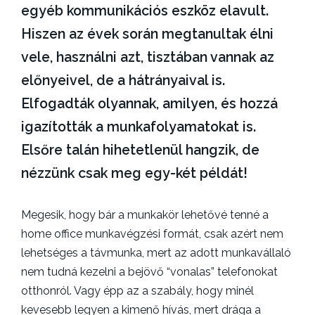
egyéb kommunikációs eszköz elavult.
u
b
g
a
e
o
Hiszen az évek során megtanultak élni
r
r
r
d
3
i
vele, használni azt, tisztában vannak az
w
1
e
előnyeivel, de a hátrányaival is.
p
,
s
2
Elfogadták olyannak, amilyen, és hozzá
0
igazították a munkafolyamatokat is.
2
5
Elsőre talán hihetetlenül hangzik, de
nézzünk csak meg egy-két példát!
Megesik, hogy bár a munkakör lehetővé tenné a
home office munkavégzési formát, csak azért nem
lehetséges a távmunka, mert az adott munkavállaló
nem tudná kezelni a bejövő “vonalas” telefonokat
otthonról. Vagy épp az a szabály, hogy minél
kevesebb legyen a kimenő hívás, mert drága a