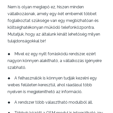
Nem is olyan meglepő ez, hiszen minden
vállalkozásnak, amely egy-két embernél többet
foglalkoztat szüksége van egy megbízhatóan és
költséghatékonyan működő telefonközpontra.
Mutatjuk, hogy az általunk kínált lehetőség milyen
tulajdonságokkal bír!
Mivel ez egy nyílt forráskódú rendszer, ezért
nagyon könnyen alakítható, a vállalkozás igényeire
szabható.
A felhasználók is könnyen tudják kezelni egy
webes felületen keresztül, ahol ráadásul több
nyelven is megjeleníthető az információ.
A rendszer több választható modulból áll.
Többek között a GSM modul is integrálható, így