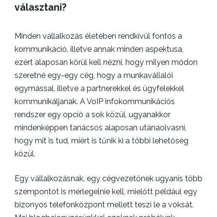
választani?
u
i
g
a
u
o
r
s
r
Minden vállalkozás életében rendkívül fontos a
d
2
i
w
8
e
kommunikáció, illetve annak minden aspektusa,
p
,
s
ezért alaposan körül kell nézni, hogy milyen módon
2
szeretné egy-egy cég, hogy a munkavállalói
0
2
egymással, illetve a partnerekkel és ügyfelekkel
5
kommunikáljanak. A VoIP infokommunikációs
rendszer egy opció a sok közül, ugyanakkor
mindenképpen tanácsos alaposan utánaolvasni,
hogy mit is tud, miért is tűnik ki a többi lehetőség
közül.
Egy vállalkozásnak, egy cégvezetőnek ugyanis több
szempontot is mérlegelnie kell, mielőtt például egy
bizonyos telefonközpont mellett teszi le a voksát.