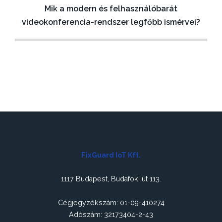
e
Mik a modern és felhasználóbarát
g
videokonferencia-rendszer legfőbb ismérvei?
y
z
é
s
n
a
v
i
FixGuard IoT Kft.
g
1117 Budapest, Budafoki út 113.
á
c
Cégjegyzékszám: 01-09-410274
i
Adószám: 32173404-2-43