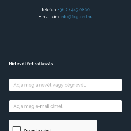
ó
Telefon:
+36 (1) 445 0800
E-mail cím:
info@fixguard.hu
Hírlevél feliratkozás
N
é
v
E
-
m
a
i
l