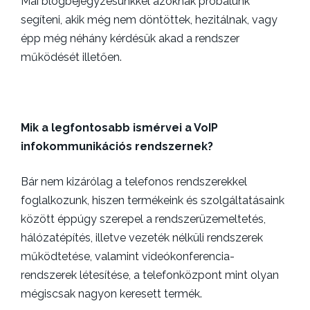
Mai blogbejegyzésünkkel azoknak próbálunk
segíteni, akik még nem döntöttek, hezitálnak, vagy
épp még néhány kérdésük akad a rendszer
működését illetően.
Mik a legfontosabb ismérvei a VoIP
infokommunikációs rendszernek?
Bár nem kizárólag a telefonos rendszerekkel
foglalkozunk, hiszen termékeink és szolgáltatásaink
között éppúgy szerepel a rendszerüzemeltetés,
hálózatépítés, illetve vezeték nélküli rendszerek
működtetése, valamint videókonferencia-
rendszerek létesítése, a telefonközpont mint olyan
mégiscsak nagyon keresett termék.