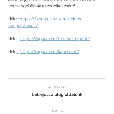
készséggel állnak a rendelkezésére!
Link 1:
https://fixguard.hu/termekek-es-
szolgaltatasok/
Link 2:
https://fixguard.hu/telefonkozpont/
Link 3:
https://fixguard.hu/kapcsolat/
Previous
B
Létrejött a blog oldalunk
e
j
Next