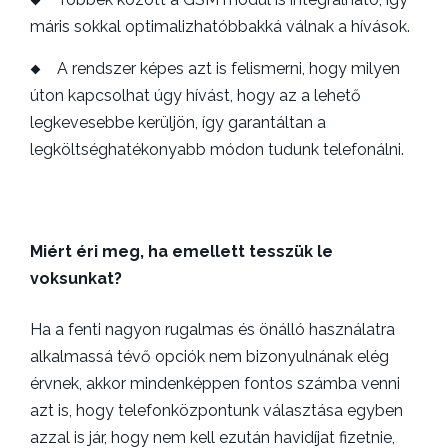
máris sokkal optimalizhatóbbakká válnak a hívások.
A rendszer képes azt is felismerni, hogy milyen
úton kapcsolhat úgy hívást, hogy az a lehető
legkevesebbe kerüljön, így garantáltan a
legköltséghatékonyabb módon tudunk telefonálni.
Miért éri meg, ha emellett tesszük le
voksunkat?
Ha a fenti nagyon rugalmas és önálló használatra
alkalmassá tévő opciók nem bizonyulnának elég
érvnek, akkor mindenképpen fontos számba venni
azt is, hogy telefonközpontunk választása egyben
azzal is jár, hogy nem kell ezután havidíjat fizetnie,